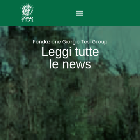
Vai
al
contenuto
Fondazione Giorgio Tesi Group
Leggi tutte
le news