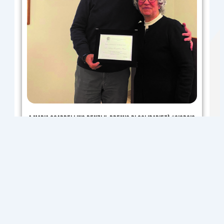
A Maria Scarpellino Renzi il Premio di Solidarietà “Giorgio
Tesi”
LEGGI TUTTO