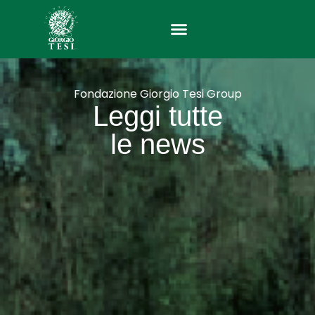
Vai
al
contenuto
Fondazione Giorgio Tesi Group
Leggi tutte
le news