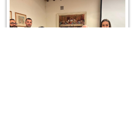
“L’Ombrone, l’acqua, le opere dell’uomo” di Giuseppe Benini
LEGGI TUTTO